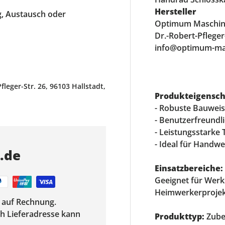
Hersteller
ng, Austausch oder
Optimum Maschi
Dr.-Robert-Pfleger
info@optimum-ma
ger-Str. 26, 96103 Hallstadt,
Produkteigensch
- Robuste Bauweis
- Benutzerfreundl
- Leistungsstarke
- Ideal für Handw
s.de
Einsatzbereiche:
Geeignet für Werk
Heimwerkerprojek
f auf Rechnung.
ach Lieferadresse kann
Produkttyp:
Zube