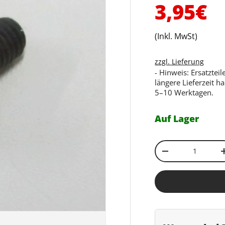
Normal
3,95€
(Inkl. MwSt)
zzgl. Lieferung
- Hinweis: Ersatztei
längere Lieferzeit h
5–10 Werktagen.
Auf Lager
Anzahl
Menge verringe