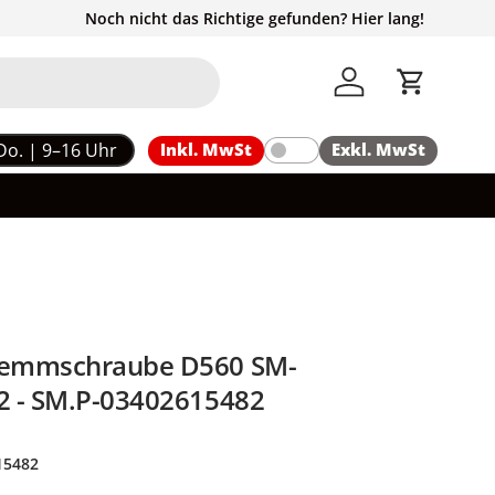
Noch nicht das Richtige gefunden? Hier lang!
Einloggen
Einkaufs
Do. | 9–16 Uhr
Inkl. MwSt
Exkl. MwSt
emmschraube D560 SM-
 - SM.P-03402615482
15482