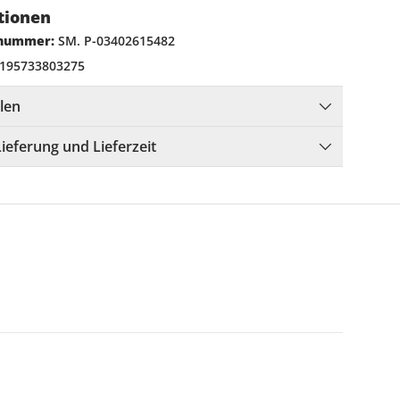
tionen
lnummer:
SM. P-03402615482
195733803275
llen
Lieferung und Lieferzeit