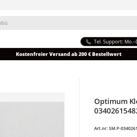
Tel. Support: Mo.–
Kostenfreier Versand ab 200 € Bestellwert
Optimum Kl
03402615482
Art.nr:
SM.P-034026