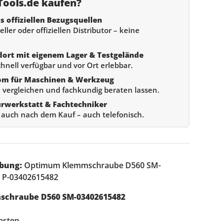
ools.de kaufen?
s offiziellen Bezugsquellen
ller oder offiziellen Distributor – keine
dort mit eigenem Lager & Testgelände
chnell verfügbar und vor Ort erlebbar.
om für Maschinen & Werkzeug
 vergleichen und fachkundig beraten lassen.
urwerkstatt & Fachtechniker
e auch nach dem Kauf – auch telefonisch.
bung:
Optimum Klemmschraube D560 SM-
. P-03402615482
chraube D560 SM-03402615482
asten