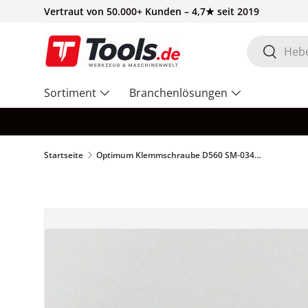
Vertraut von 50.000+ Kunden – 4,7★ seit 2019
Direkt zum Inhalt
Suchen
Suchen
Sortiment
Branchenlösungen
Startseite
Optimum Klemmschraube D560 SM-03402615482 - SM.P-03402615482
Zu Produktinformationen springen