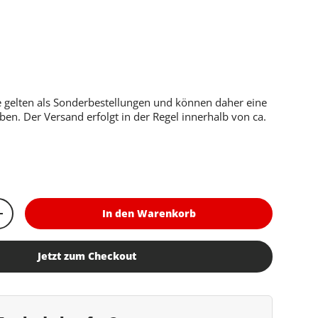
er Preis
le gelten als Sonderbestellungen und können daher eine
aben. Der Versand erfolgt in der Regel innerhalb von ca.
In den Warenkorb
rn
Menge erhöhen
Jetzt zum Checkout