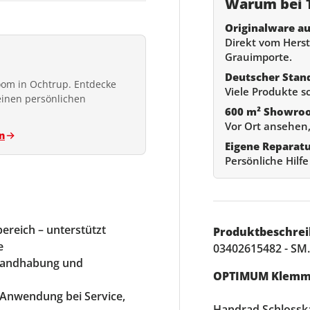
Warum bei T
Originalware au
Direkt vom Herste
Grauimporte.
Deutscher Stan
om in Ochtrup. Entdecke
Viele Produkte s
einen persönlichen
600 m² Showro
Vor Ort ansehen,
n
Eigene Reparat
Persönliche Hilf
ereich – unterstützt
Produktbeschrei
e
03402615482 - SM
 Handhabung und
OPTIMUM Klemms
e Anwendung bei Service,
Handrad Schlossk