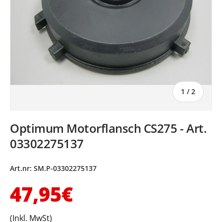
von
1
/
2
Optimum Motorflansch CS275 - Art.
03302275137
Art.nr:
SM.P-03302275137
Normaler Preis
47,95€
(Inkl. MwSt)