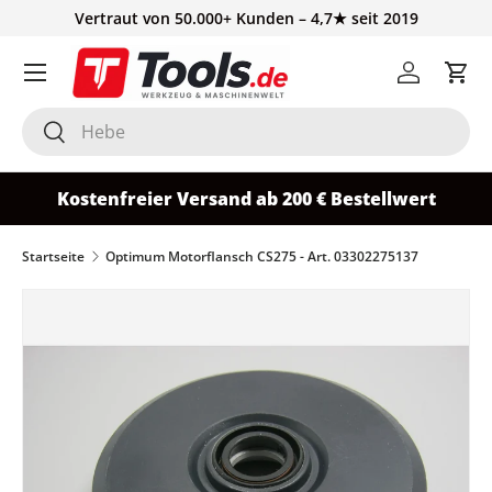
Vertraut von 50.000+ Kunden – 4,7★ seit 2019
Direkt zum Inhalt
Einloggen
Ein
Suchen
Suchen
Kostenfreier Versand ab 200 € Bestellwert
Startseite
Optimum Motorflansch CS275 - Art. 03302275137
Zu Produktinformationen springen