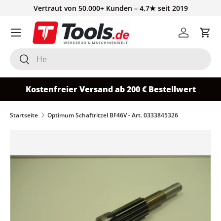
Vertraut von 50.000+ Kunden – 4,7★ seit 2019
Direkt zum Inhalt
Einloggen
Ein
Suchen
Suchen
Kostenfreier Versand ab 200 € Bestellwert
Startseite
Optimum Schaftritzel BF46V - Art. 0333845326
Zu Produktinformationen springen