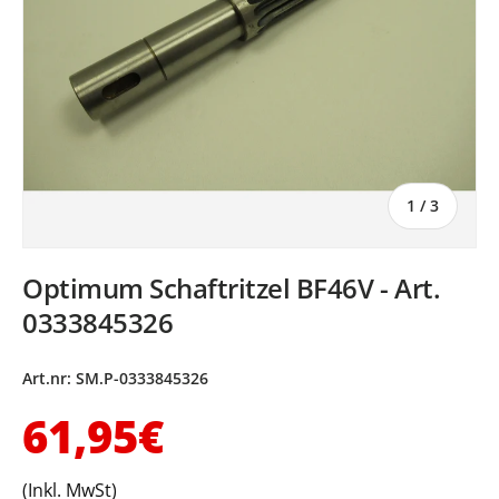
von
1
/
3
Optimum Schaftritzel BF46V - Art.
0333845326
Art.nr:
SM.P-0333845326
Normaler Preis
61,95€
(Inkl. MwSt)