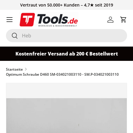
Vertraut von 50.000+ Kunden – 4,7★ seit 2019
Direkt zum Inhalt
Einloggen
Ein
Suchen
Suchen
Kostenfreier Versand ab 200 € Bestellwert
Startseite
Optimum Schraube D460 SM-034021003110 - SM.P-034021003110
Zu Produktinformationen springen