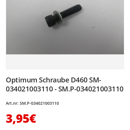
Optimum Schraube D460 SM-
034021003110 - SM.P-034021003110
Art.nr:
SM.P-034021003110
Normaler Preis
3,95€