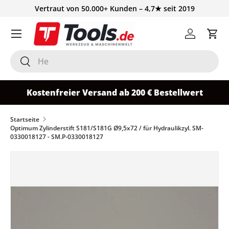
Vertraut von 50.000+ Kunden – 4,7★ seit 2019
Direkt zum Inhalt
Einloggen
Ein
Suchen
Suchen
Kostenfreier Versand ab 200 € Bestellwert
Startseite
Optimum Zylinderstift S181/S181G Ø9,5x72 / für Hydraulikzyl. SM-
0330018127 - SM.P-0330018127
Zu Produktinformationen springen