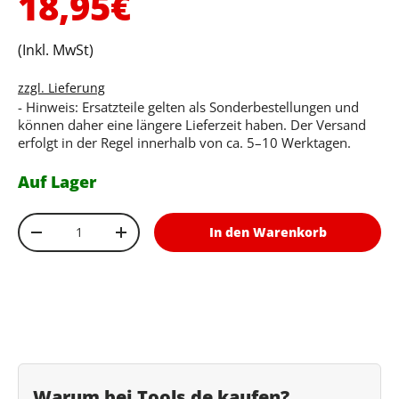
Normaler Preis
18,95€
(Inkl. MwSt)
zzgl. Lieferung
- Hinweis: Ersatzteile gelten als Sonderbestellungen und
können daher eine längere Lieferzeit haben. Der Versand
erfolgt in der Regel innerhalb von ca. 5–10 Werktagen.
Auf Lager
Anzahl
In den Warenkorb
Menge verringern
Menge erhöhen
Warum bei Tools.de kaufen?