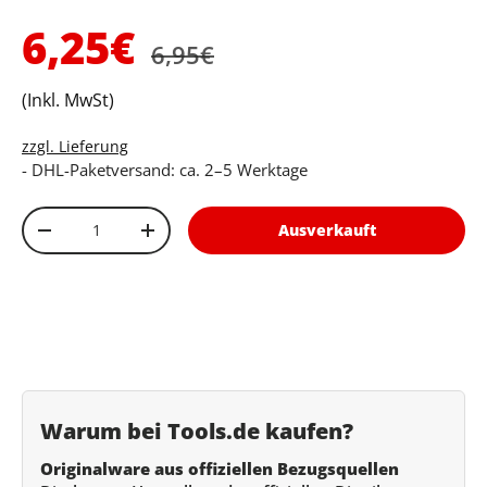
Normaler Preis
Verkaufspreis
6,25€
6,95€
(Inkl. MwSt)
zzgl. Lieferung
- DHL-Paketversand: ca. 2–5 Werktage
Anzahl
Ausverkauft
Menge verringern
Menge erhöhen
Warum bei Tools.de kaufen?
Originalware aus offiziellen Bezugsquellen