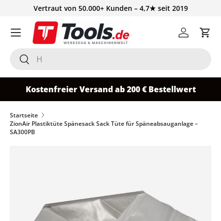
Vertraut von 50.000+ Kunden – 4,7★ seit 2019
Direkt zum Inhalt
Einloggen
Ein
Suchen
Suchen
Kostenfreier Versand ab 200 € Bestellwert
Startseite
ZionAir Plastiktüte Spänesack Sack Tüte für Späneabsauganlage –
SA300PB
Zu Produktinformationen springen