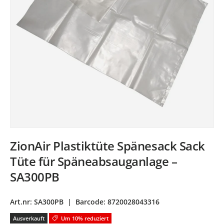
ZionAir Plastiktüte Spänesack Sack
Tüte für Späneabsauganlage –
SA300PB
Art.nr:
SA300PB
|
Barcode:
8720028043316
Ausverkauft
Um 10% reduziert