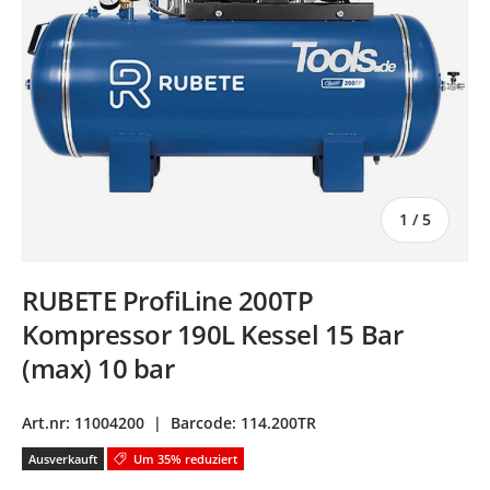
von
1
/
5
RUBETE ProfiLine 200TP
Kompressor 190L Kessel 15 Bar
(max) 10 bar
Art.nr:
11004200
|
Barcode:
114.200TR
Ausverkauft
Um 35% reduziert