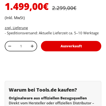
Normaler Preis
Verkaufspreis
1.499,00€
2.299,00€
(Inkl. MwSt)
zzgl. Lieferung
- Speditionsversand: Aktuelle Lieferzeit ca. 5–10 Werktage
Anzahl
Ausverkauft
Menge verringern
Menge erhöhen
Warum bei Tools.de kaufen?
Originalware aus offiziellen Bezugsquellen
Direkt vom Hersteller oder offiziellen Distributor –