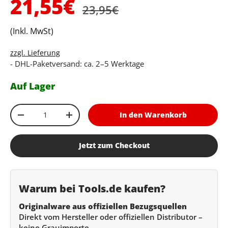
Verkaufspreis
21,55€
23,95€
(Inkl. MwSt)
zzgl. Lieferung
- DHL-Paketversand: ca. 2–5 Werktage
Auf Lager
Anzahl
In den Warenkorb
Menge verringern
Menge erhöhen
Jetzt zum Checkout
Warum bei Tools.de kaufen?
Originalware aus offiziellen Bezugsquellen
Direkt vom Hersteller oder offiziellen Distributor –
keine Grauimporte.