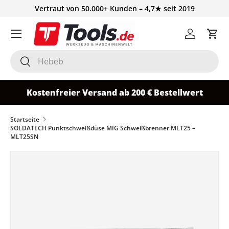
Vertraut von 50.000+ Kunden – 4,7★ seit 2019
Direkt zum Inhalt
Einloggen
Ein
Suchen
Suchen
Kostenfreier Versand ab 200 € Bestellwert
Startseite
SOLDATECH Punktschweißdüse MIG Schweißbrenner MLT25 –
MLT25SN
Zu Produktinformationen springen