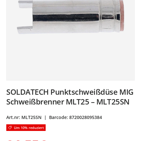
SOLDATECH Punktschweißdüse MIG
Schweißbrenner MLT25 – MLT25SN
Art.nr:
MLT25SN
|
Barcode:
8720028095384
Um 10% reduziert
Normaler Preis