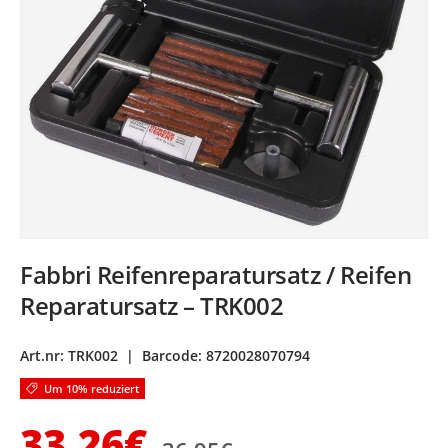
Fabbri Reifenreparatursatz / Reifen
Reparatursatz – TRK002
Art.nr:
TRK002
|
Barcode:
8720028070794
Um 10% reduziert
Normaler Preis
Verkaufspreis
33,26€