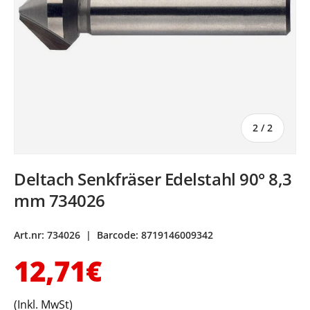
von
2
/
2
Deltach Senkfräser Edelstahl 90° 8,3
mm 734026
Art.nr:
734026
|
Barcode:
8719146009342
Normaler Preis
12,71€
(Inkl. MwSt)