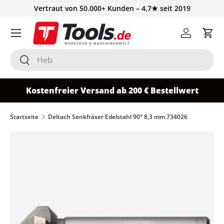
Vertraut von 50.000+ Kunden – 4,7★ seit 2019
Direkt zum Inhalt
Einloggen
Ein
Suchen
Suchen
Kostenfreier Versand ab 200 € Bestellwert
Startseite
Deltach Senkfräser Edelstahl 90° 8,3 mm 734026
Bild 2 ist nun in der Galerieansicht verfügbar
Zu Produktinformationen springen