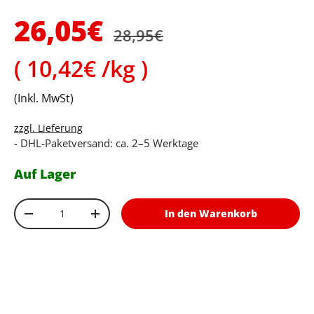
Normaler Preis
Verkaufspreis
26,05€
28,95€
Grundpreis
10,42€ /kg
(Inkl. MwSt)
zzgl. Lieferung
- DHL-Paketversand: ca. 2–5 Werktage
Auf Lager
Anzahl
In den Warenkorb
Menge verringern
Menge erhöhen