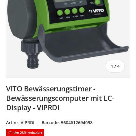
von
1
/
4
VITO Bewässerungstimer -
Bewässerungscomputer mit LC-
Display - VIPRDI
Art.nr:
VIPRDI
|
Barcode:
5604612694098
Um 28% reduziert