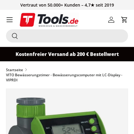
Vertraut von 50.000+ Kunden – 4,7★ seit 2019
Direkt zum Inhalt
Einloggen
Ein
Suchen
Suchen
Kostenfreier Versand ab 200 € Bestellwert
Startseite
VITO Bewässerungstimer - Bewässerungscomputer mit LC-Display -
VIPRDI
Zu Produktinformationen springen