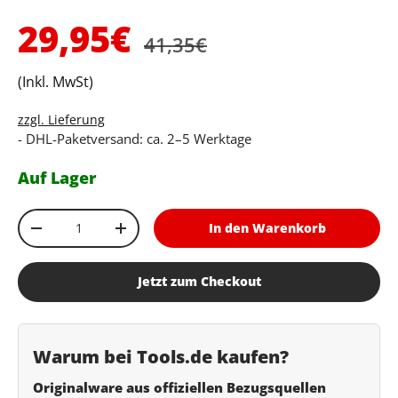
Normaler Preis
Verkaufspreis
29,95€
41,35€
(Inkl. MwSt)
zzgl. Lieferung
- DHL-Paketversand: ca. 2–5 Werktage
Auf Lager
Anzahl
In den Warenkorb
Menge verringern
Menge erhöhen
Jetzt zum Checkout
Warum bei Tools.de kaufen?
Originalware aus offiziellen Bezugsquellen